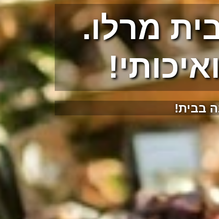
ית מרלו.
איכותי!
 בבית!