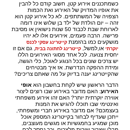
כשמתכננים אירוע קטן, חשוב קודם כל להבין
את אופיו המדויק של האירוע ואת הכמות
הצפויה של המשתתפים. לא כל אירוע קטן הוא
זהה – יום הולדת של ילד בן שלוש אינו דומה
לארוחת שבת לכבוד 50 שנות נישואין או מסיבת
פרישה. הרבה פעמים, אירועים אלו לא יהיו
מושקעים כמו בהזמנת
קייטרינג עסקי לכנס
או,למשל,
, גם אם זו
יוקרתי
קייטרינג לחתונה בבית
יחסית צנועה. לכל אחד מסוגי האירועים הללו
יש צרכים שונים בכל הנוגע לאוכל, כלי הגשה,
ומידת ההפקה הנדרשת. אז איך מבטיחים
שהקייטרינג יענה בדיוק על מה שאתם צריכים?
הדבר הראשון שיש לקחת בחשבון הוא
אופי
האירוע
: האם מדובר באירוע שבו רוצים ליצור
אווירה יוקרתית יותר? האם זהו אירוע משפחתי
ואינטימי שבו תוכלו להגיש את המנות
בעצמכם? אם מדובר באירוע חברי ומשפחתי,
ייתכן שעדיף לבחור בקייטרינג המספק אוכל
מוכן שמגיע בחמגשיות או מגשים מעוצבים,
מבלי שצריך שירות מלצרים, וכך נחסך לכם