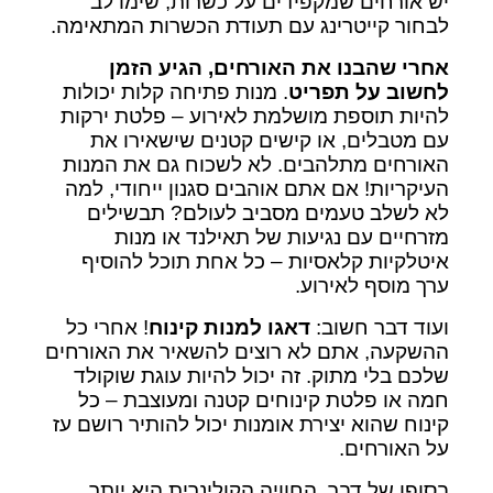
יש אורחים שמקפידים על כשרות, שימו לב
לבחור קייטרינג עם תעודת הכשרות המתאימה.
אחרי שהבנו את האורחים, הגיע הזמן
לחשוב על תפריט
. מנות פתיחה קלות יכולות
להיות תוספת מושלמת לאירוע – פלטת ירקות
עם מטבלים, או קישים קטנים שישאירו את
האורחים מתלהבים. לא לשכוח גם את המנות
העיקריות! אם אתם אוהבים סגנון ייחודי, למה
לא לשלב טעמים מסביב לעולם? תבשילים
מזרחיים עם נגיעות של תאילנד או מנות
איטלקיות קלאסיות – כל אחת תוכל להוסיף
ערך מוסף לאירוע.
ועוד דבר חשוב:
דאגו למנות קינוח
! אחרי כל
ההשקעה, אתם לא רוצים להשאיר את האורחים
שלכם בלי מתוק. זה יכול להיות עוגת שוקולד
חמה או פלטת קינוחים קטנה ומעוצבת – כל
קינוח שהוא יצירת אומנות יכול להותיר רושם עז
על האורחים.
בסופו של דבר, החוויה הקולינרית היא יותר