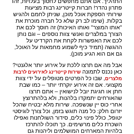
התהליך. אם אתם מחפשים לחסוך בעלויות, זהו
פתרון נהדר! חברות קייטרינג רבות מציעות
שירותי הספקת אוכל מוכן, שניתן לחמם ולהגיש
בקלות. (שימו לב רק שלא כל חברה מוכרת את
"אותו המוצר" ואותו האיכות) זה חוסך לכם את
הצורך במלצרים ואנשי צוות נוספים – וגם נותן
לכם את האפשרות לקחת את הקרדיט על
ההגשה (תמיד כיף לשמוע מחמאות על האוכל,
גם אם הוא הגיע מוכן).
אבל מה אם תרצו ללכת על אירוע יותר אלגנטי?
כאן נכנס לתמונה
שירות קייטרינג לאירועים לרבות
, שבו כל הפרטים מטופלים על ידי צוות
מלצרים
מקצועי. אם זה אירוע יוקרתי יותר – כמו שבת
חתן או חגיגת יובל לנישואין – אתם תרצו
שהאורחים יתמקדו בלהנות, ולא בלהתרוצץ
אחרי כוס יין שנשפכה. שירות מלא יבטיח שהכל
יזרום חלק: כל מנה תוגש בזמן, וכל צורך לוגיסטי
יטופל, כולל פינוי כלים, סידור השולחנות ואפילו
השכרת כלים מרשימים. כך תוכלו להתרכז
בלהיות המארחים המושלמים וליהנות גם