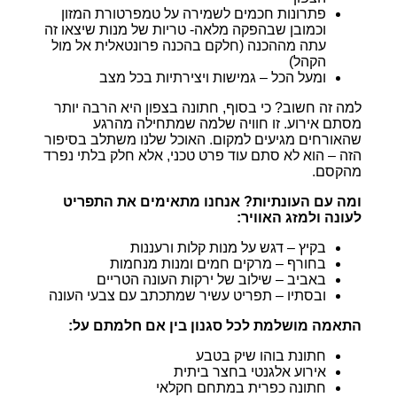
פתרונות חכמים לשמירה על טמפרטורת המזון
וכמובן שבהפקה מלאה- טריות של מנות שיצאו זה
עתה מההכנה (חלקם בהכנה פרונטאלית אל מול
הקהל)
ומעל הכל – גמישות ויצירתיות בכל מצב
למה זה חשוב? כי בסוף, חתונה בצפון היא הרבה יותר
מסתם אירוע. זו חוויה שלמה שמתחילה מהרגע
שהאורחים מגיעים למקום. האוכל שלנו משתלב בסיפור
הזה – הוא לא סתם עוד פרט טכני, אלא חלק בלתי נפרד
מהקסם.
ומה עם העונתיות? אנחנו מתאימים את התפריט
לעונה ולמזג האוויר:
בקיץ – דגש על מנות קלות ורעננות
בחורף – מרקים חמים ומנות מנחמות
באביב – שילוב של ירקות העונה הטריים
ובסתיו – תפריט עשיר שמתכתב עם צבעי העונה
התאמה מושלמת לכל סגנון בין אם חלמתם על:
חתונת בוהו שיק בטבע
אירוע אלגנטי בחצר ביתית
חתונה כפרית במתחם חקלאי