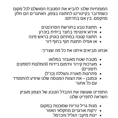
המומחיות שלנו: להביא את המטבח המושלם לכל מקום
כשמדובר בקייטרינג לחתונה בצפון, האתגרים הם חלק
מהקסם. בין אם בחרתם:
חתונת טבע בחורשת הסרג'נטים
אירוע אינטימי בחצר ביתית בזכרון
חתונה קטנה במתחם בוטיק בראש פינה
או אפילו חתונת חוף בחוף דור
אנחנו מביאים איתנו את כל מה שצריך:
מטבח שטח מאובזר במלואו
מערכות קירור וחימום ניידות 0המלצות לספקים
חיצוניים)
פתרונות תאורה והצללה (כנ"ל)
וכמובן – את הצוות המנוסה שלנו שיודע להתמודד
עם כל אתגר
התפריט שעושה את ההבדל הטבע של הצפון מעניק
השראה לתפריט שלנו:
מנות גריל טריות שמוכנות במקום
ירקות אורגניים מחקלאי האזור
יינות מיקבי הגליל והכרמל