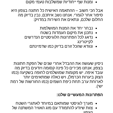
ומנות שף ייחודיות שמשלבות טעמי מקום
אבל הכי חשוב – ההתאמה האישית כל חתונה בצפון היא
סיפור אחר לגמרי. אנחנו נשב איתכם, נבין בדיוק מה
החלום שלכם, ונתאים את השירות במדויק:
נבחר יחד את המנות המושלמות
נתכנן את מיקום העמדות בשטח
נדאג לכל הפתרונות הלוגיסטיים הנדרשים
לקייטרינג
ונוודא שהכל זורם בדיוק כמו שדמיינתם
ניסיון שעושה את ההבדל אחרי שנים של הפקת חתונות
בצפון, אנחנו מכירים כל פינה קסומה ויודעים בדיוק מה
עובד איפה. יש מקומות שמושלמים לחופה בשקיעה (כמו
הצוק ביערות הכרמל), ויש כאלה שמתאימים יותר
לארוחת ערב תחת כיפת השמים (כמו החורשות של רמת
ישי).
הפתרונות המעשיים שלנו:
מערך לוגיסטי שמותאם במיוחד לאתגרי השטח
צוות שיודע להתמודד עם מזג האוויר המשתנה של
הצפון