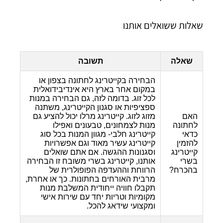
שאלות ששואלים אותנו
שאלה
תשובה
הבחירה בקייטרינג לחתונה בצפון או
במקום אחר בארץ היא אינדיבידואלית
לכל זוג. בדומה לזה, גם הבחירה במנות
ספציפיות או סגנון הקייטרינג, משתנה
האם
מזוג לזוג. קייטרינג מרלו יכול להציע גם
לחתונה
מנות לצמחונים, טבעונים ואפילו
כדאי
קייטרינג חלבי- מגוון המנות בכל סוג
להזמין
קייטרינג עשיר מאוד וגם אפשרויות
קייטרינג
וסגנונות ההגשה. אם אתם שואלים
בשרי
אותנו, קייטרינג בשרי משובח זו הבחירה
בהכרח?
הרווחת וההעדפה הפופולרית של
מרבית האורחים בחתונות. כך או אחרת,
תקבלו חוויה ייחודית המשלבת מנות
מקומיות וטריות יחד עם שירות אישי
ומקצועי שידאג להכל.