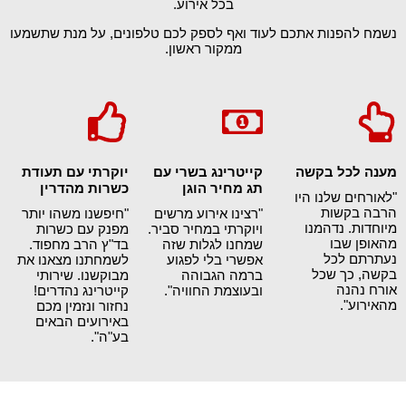
בכל אירוע.
נשמח להפנות אתכם לעוד ואף לספק לכם טלפונים, על מנת שתשמעו
ממקור ראשון.
מענה לכל בקשה
קייטרינג בשרי עם
יוקרתי עם תעודת
תג מחיר הוגן
כשרות מהדרין
"לאורחים שלנו היו
הרבה בקשות
"רצינו אירוע מרשים
"חיפשנו משהו יותר
מיוחדות. נדהמנו
ויוקרתי במחיר סביר.
מפנק עם כשרות
מהאופן שבו
שמחנו לגלות שזה
בד"ץ הרב מחפוד.
נעתרתם לכל
אפשרי בלי לפגוע
לשמחתנו מצאנו את
בקשה, כך שכל
ברמה הגבוהה
מבוקשנו. שירותי
אורח נהנה
ובעוצמת החוויה".
קייטרינג נהדרים!
מהאירוע".
נחזור ונזמין מכם
באירועים הבאים
בע"ה".