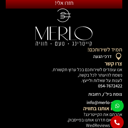
חזרו אלי!
תמיד לשירותכם!
דרכי הגעה
צרו קשר
אנו עומדים לשירותכם בכל ערוץ תקשורת.
נשמח להיעתר לכל בקשה,
לענות על שאלות ולייעץ.
054-7672422
צומת ביל״ו, רחובות
info@merlo-c.co.il
שתפו אותנו בחוויה
אהבתם את הקייטרינג?
נשמח אם תדרגו אותנו בפייסבוק.
או גוגל WedReviews