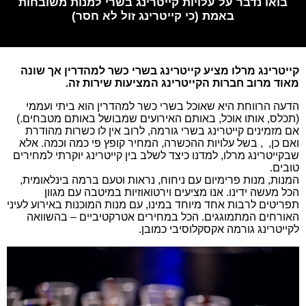
בואו נדבר על עלויות קייטרינג בשרי למנות משובחות
באמת (כי קייטרינג זול לא חסר)
קייטרינג מרלו מציע קייטרינג בשרי כשר למהדרין אך שונה
מאוד מרוב חברות הקייטרינג המציעות שירות זה.
הדעה הרווחת היא שאוכל בשרי כשר למהדרין הוא ביתי ועממי
(תכלס, אותו אוכל, באותם האירועים שמבושל באותם מטבחים.)
אם מזמינים קייטרינג בשרי גורמה, לרוב אין לו כשרות מהודרת
ואם כן, , בשל עלויות ההכשרה, המחיר קופץ פי כמה וכמה. אלא
שבקייטרינג מרלו, למדנו כיצד לשלב בין קייטרינג יוקרתי למחירים
טובים.
המנות, מנות פרימיום עם ניחוח, נראות וטעם ברמה בינלאומית,
הכל מעשה ידינו. אנו מציעים וירטואוזיות במיטבה עם מגוון
תפריטים לרבות אחד מיוחד במינו, עם מנות המוכנות באירוע לעיני
האורחים המתמוגגים. הכל במחירים אטרקטיביים – בהשוואה
לקייטרינג גורמה אקסקלוסיבי כמובן.