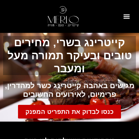
לתוכן
למה איתנו
לאירועים פרטיים
לאירועים עסקיים
תפריטים לדוגמה
קייטרינג כשר למהדרין
קייטרינג בשרי, מחירים
טובים ובעיקר תמורה מעל
ומעבר
מגישים באהבה קייטרינג כשר למהדרין,
פרימיום, לאירועים החשובים
כנסו לבדוק את התפריט המפנק